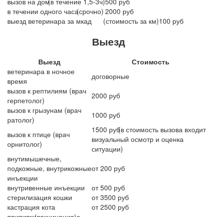
вызов на дом
(в
течение 1,5-3ч)
500 руб
в течении одного часа
(срочно
)
2000 руб
выезд ветеринара за мкад
(стоимость
за км)100 руб
Выезд
Выезд
Стоимость
ветеринара в ночное
договорные
время
вызов к рептилиям
(врач
2000 руб
герпетолог)
вызов к грызунам
(врач
1000 руб
ратолог)
1500 руб
(в
стоимость вызова входит
вызов к птице
(врач
визуальный осмотр и оценка
орнитолог)
ситуации)
внутимышечные,
подкожные, внутрикожные
от 200 руб
инъекции
внутривенные инъекции
от 500 руб
стерилизация кошки
от 3500 руб
кастрация кота
от 2500 руб
прививки
(вакцинация
)с