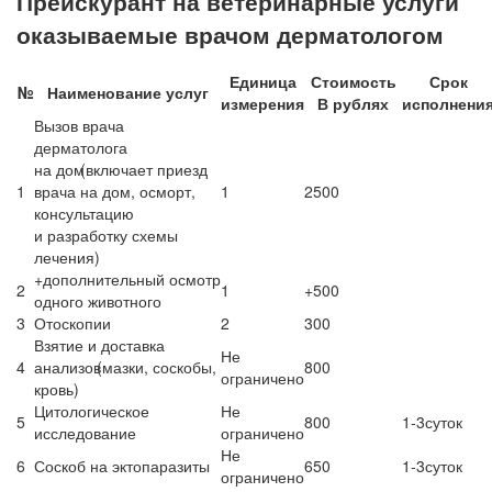
Прейскурант на ветеринарные услуги
оказываемые врачом дерматологом
Единица
Стоимость
Срок
№
Наименование услуг
измерения
В рублях
исполнени
Вызов врача
дерматолога
на дом
(включает
приезд
1
врача на дом, осморт,
1
2500
консультацию
и разработку схемы
лечения)
+дополнительный осмотр
2
1
+500
одного животного
3
Отоскопии
2
300
Взятие и доставка
Не
4
анализов
(мазки
, соскобы,
800
ограничено
кровь)
Цитологическое
Не
5
800
1-3суток
исследование
ограничено
Не
6
Соскоб на эктопаразиты
650
1-3суток
ограничено