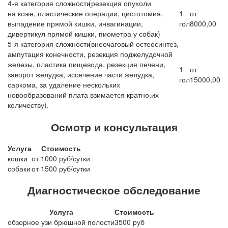
4-я категория сложности
(резекция
опухоли
на коже, пластические операции, цистотомия,
1
от
выпадение прямой кишки, инвагинации,
гол
8000,00
дивертикул прямой кишки, пиометра у собак)
5-я категория сложности
(внеочаговый
остеосинтез,
ампутация конечности, резекция поджелудочной
железы, пластика пищевода, резекция печени,
1
от
заворот желудка, иссечение части желудка,
гол
15000,00
саркома, за удаление нескольких
новообразований плата взимается кратно,их
количеству).
Осмотр и консультация
Услуга
Стоимость
кошки
от 1000 руб/сутки
собаки
от 1500 руб/сутки
Диагностическое обследование
Услуга
Стоимость
обзорное узи брюшной полости
3500 руб