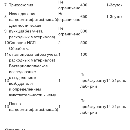
Не
7
Трихоскопия
400
1-3суток
ограничено
Исследование
Не
8
650
1-3суток
на дерматофитию
(лишай
)
ограничено
Диагностическая
Не
9
пункция
(без
учета
300
ограничено
расходных материалов)
10
Санация НСП
2
500
Обработка
11
от эктопразитов
(без
учета
1
100
расходных материалов)
Бактериологическое
исследование
По
с выделением
12
1
прейскуранту
14-21день
возбудителя
лаб- рии
и определением
чувствительности к нему
По
Посев
13
1
прейскуранту
14-21день
на дерматофитию
(лишай
)
лаб- рии
Статьи