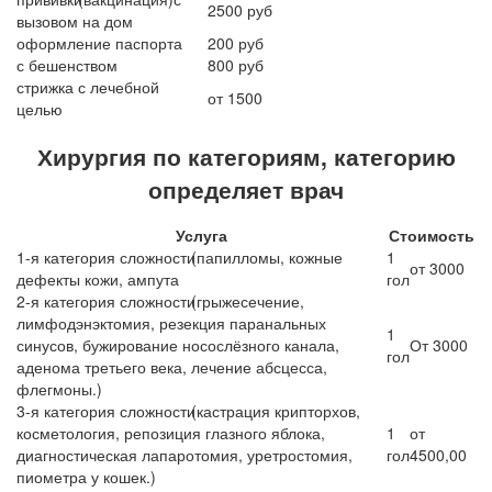
2500 руб
вызовом на дом
оформление паспорта
200 руб
с бешенством
800 руб
стрижка с лечебной
от 1500
целью
Хирургия по категориям, категорию
определяет врач
Услуга
Стоимость
1-я категория сложности
(папилломы
, кожные
1
от 3000
дефекты кожи, ампута
гол
2-я категория сложности
(грыжесечение
,
лимфодэнэктомия, резекция паранальных
1
синусов, бужирование носослёзного канала,
От 3000
гол
аденома третьего века, лечение абсцесса,
флегмоны.)
3-я категория сложности
(кастрация
крипторхов,
косметология, репозиция глазного яблока,
1
от
диагностическая лапаротомия, уретростомия,
гол
4500,00
пиометра у кошек.)